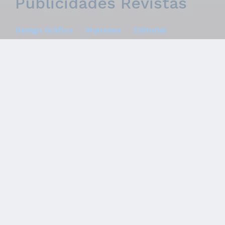
Publicidades
Revistas
Design Gráfico
·
Impresso
·
Editorial
Publicidades impressas nas
principais revistas do segmento,
como Casa Claudia, Casa Vogue…
Direção de Arte | Agência Maverick Media